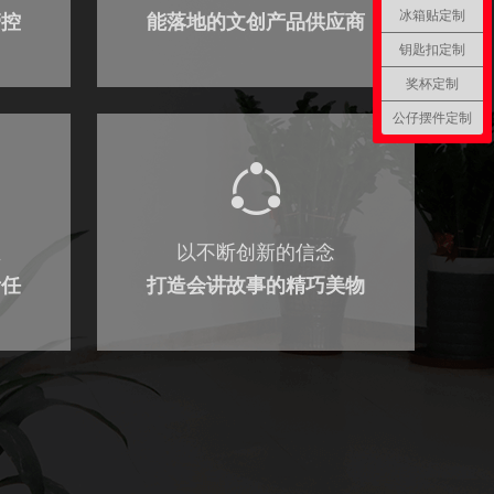
冰箱贴定制
管控
能落地的文创产品供应商
钥匙扣定制
奖杯定制
公仔摆件定制
业
以不断创新的信念
责任
打造会讲故事的精巧美物