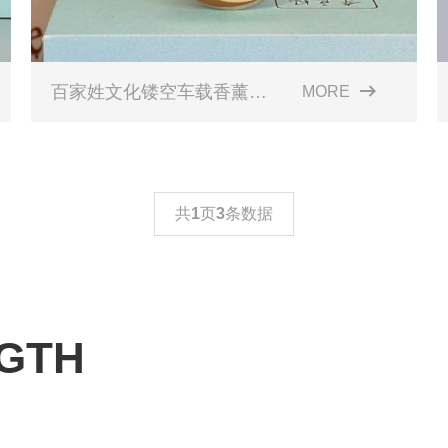
百家姓文化镂空车载香薰分销系列
MORE
共
1
页
3
条数据
GTH