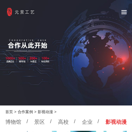
元景工艺
首页
>
合作案例
>
影视动漫
>
/
/
/
/
博物馆
景区
高校
企业
影视动漫