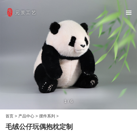
元景工艺
1
/
6
首页
>
产品中心
>
摆件系列
>
毛绒公仔玩偶抱枕定制