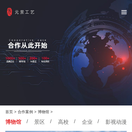
元景工艺
首页
>
合作案例
>
博物馆
>
/
/
/
/
博物馆
景区
高校
企业
影视动漫