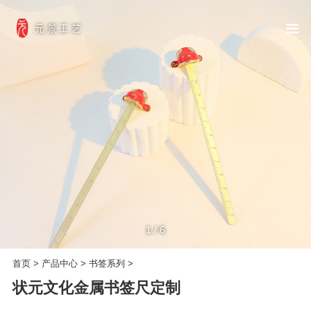
元景工艺
1
/
6
首页
>
产品中心
>
书签系列
>
状元文化金属书签尺定制