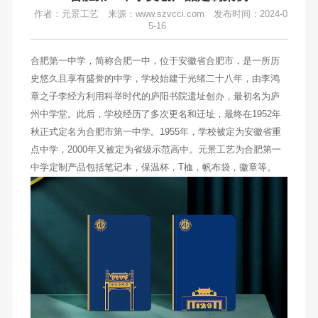
作者：元景工艺
来源：www.szvcci.com
发布时间：2024-0
5-16
合肥第一中学，简称合肥一中，位于安徽省合肥市，是一所历
史悠久且享有盛誉的中学，学校始建于光绪二十八年，由李鸿
章之子李经方利用科举时代的庐阳书院遗址创办，最初名为庐
州中学堂。此后，学校经历了多次更名和迁址，最终在1952年
秋正式定名为合肥市第一中学。1955年，学校被定为安徽省重
点中学，2000年又被定为省级示范高中。元景工艺为合肥第一
中学定制产品包括笔记本，保温杯，T桖，帆布袋，徽章等。