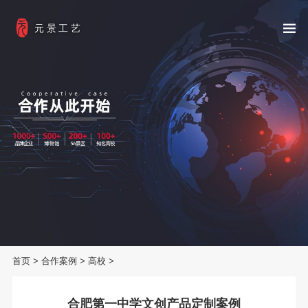
元景工艺
首页
>
合作案例
>
高校
>
合肥第一中学文创产品定制案例