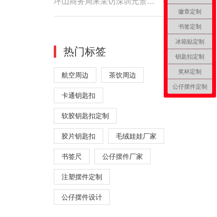
坪山商务局来采访深圳元景工艺品
徽章定制
书签定制
冰箱贴定制
热门标签
钥匙扣定制
奖杯定制
航空周边
茶饮周边
公仔摆件定制
卡通钥匙扣
软胶钥匙扣定制
胶片钥匙扣
毛绒娃娃厂家
书签尺
公仔摆件厂家
注塑摆件定制
公仔摆件设计