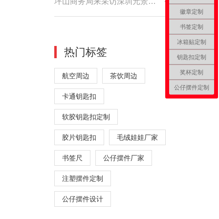
坪山商务局来采访深圳元景工艺品
徽章定制
书签定制
冰箱贴定制
热门标签
钥匙扣定制
奖杯定制
航空周边
茶饮周边
公仔摆件定制
卡通钥匙扣
软胶钥匙扣定制
胶片钥匙扣
毛绒娃娃厂家
书签尺
公仔摆件厂家
注塑摆件定制
公仔摆件设计